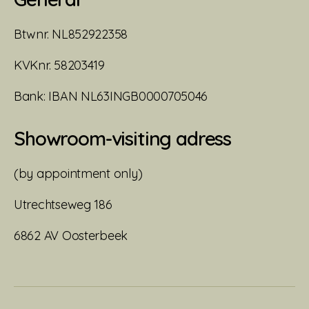
Btwnr. NL852922358
KVKnr. 58203419
Bank: IBAN NL63INGB0000705046
Showroom-visiting adress
(by appointment only)
Utrechtseweg 186
6862 AV Oosterbeek