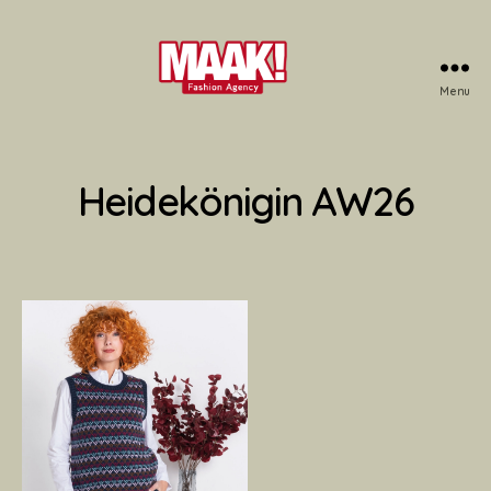
Menu
Maak!
Fashion
Agency
Heidekönigin AW26